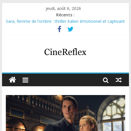
jeudi, août 6, 2026
Récents :
Sara, femme de l’ombre : thriller italien émotionnel et captivant
Journal d’une fille larguée : nouvelle série suédoise sur Netflix
Aema : mini-série sur le tournage d’un film érotique devenu
culte
Glass Heart : excellente série musicale avec Takeru Satō
Olympo, saison 1 : nouvelle série qui séduira les fans de
« Elite »