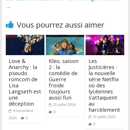
→
Vous pourrez aussi aimer
Love &
Kleo, saison
Les
Anarchy : la
2 : la
Justicières :
pseudo
comédie de
la nouvelle
romcom de
Guerre
série Netflix
Lisa
froide
où des
Langseth est
toujours
lycéennes
une
aussi fun
s’attaquent
déception
au
25 juillet 2024
harcèlement
4 novembre
0
31 juillet 2020
2020
0
0