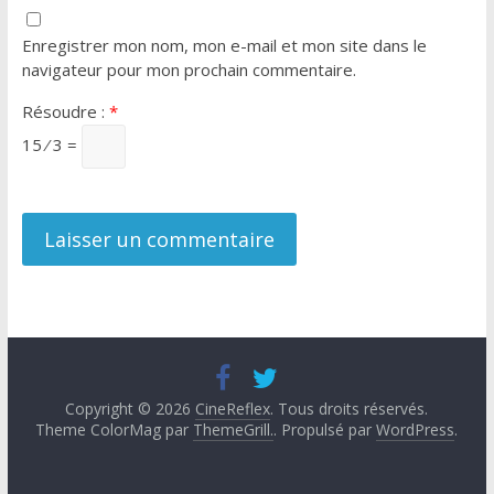
Enregistrer mon nom, mon e-mail et mon site dans le
navigateur pour mon prochain commentaire.
Résoudre :
*
15 ⁄ 3 =
Copyright © 2026
CineReflex
. Tous droits réservés.
Theme ColorMag par
ThemeGrill.
. Propulsé par
WordPress
.