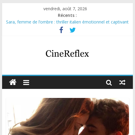
vendredi, août 7, 2026
Récents :
Sara, femme de l’ombre : thriller italien émotionnel et captivant
Journal d’une fille larguée : nouvelle série suédoise sur Netflix
Aema : mini-série sur le tournage d’un film érotique devenu
culte
Glass Heart : excellente série musicale avec Takeru Satō
Olympo, saison 1 : nouvelle série qui séduira les fans de
« Elite »