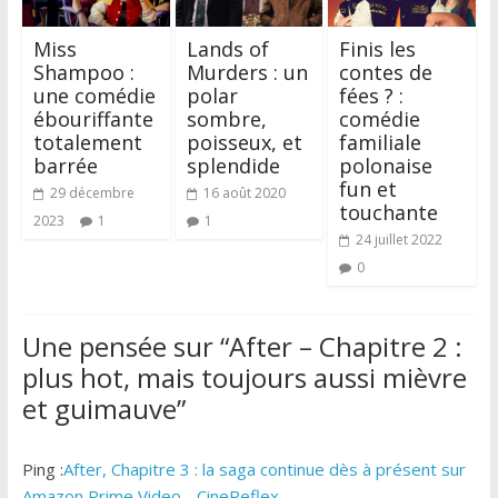
Miss
Lands of
Finis les
Shampoo :
Murders : un
contes de
une comédie
polar
fées ? :
ébouriffante
sombre,
comédie
totalement
poisseux, et
familiale
barrée
splendide
polonaise
fun et
29 décembre
16 août 2020
touchante
2023
1
1
24 juillet 2022
0
Une pensée sur “
After – Chapitre 2 :
plus hot, mais toujours aussi mièvre
et guimauve
”
Ping :
After, Chapitre 3 : la saga continue dès à présent sur
Amazon Prime Video - CineReflex