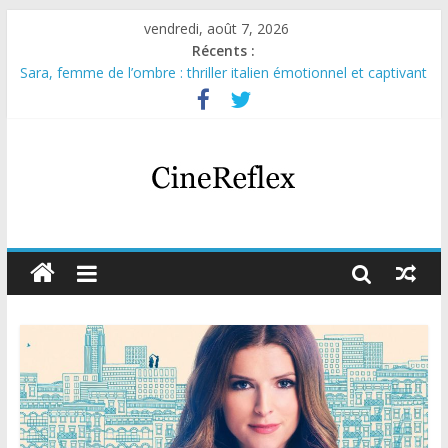
vendredi, août 7, 2026
Récents :
Sara, femme de l’ombre : thriller italien émotionnel et captivant
Journal d’une fille larguée : nouvelle série suédoise sur Netflix
Aema : mini-série sur le tournage d’un film érotique devenu
culte
Glass Heart : excellente série musicale avec Takeru Satō
Olympo, saison 1 : nouvelle série qui séduira les fans de
« Elite »