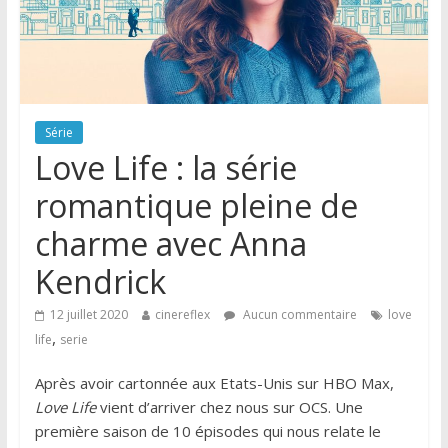
Série
Love Life : la série
romantique pleine de
charme avec Anna
Kendrick
12 juillet 2020
cinereflex
Aucun commentaire
love
,
life
serie
Après avoir cartonnée aux Etats-Unis sur HBO Max,
Love Life
vient d’arriver chez nous sur OCS. Une
première saison de 10 épisodes qui nous relate le