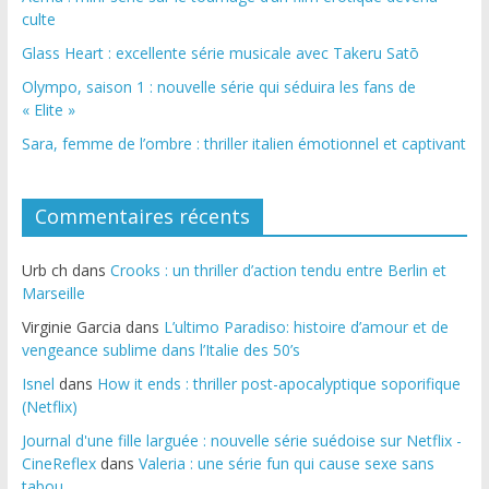
culte
Glass Heart : excellente série musicale avec Takeru Satō
Olympo, saison 1 : nouvelle série qui séduira les fans de
« Elite »
Sara, femme de l’ombre : thriller italien émotionnel et captivant
Commentaires récents
Urb ch
dans
Crooks : un thriller d’action tendu entre Berlin et
Marseille
Virginie Garcia
dans
L’ultimo Paradiso: histoire d’amour et de
vengeance sublime dans l’Italie des 50’s
Isnel
dans
How it ends : thriller post-apocalyptique soporifique
(Netflix)
Journal d'une fille larguée : nouvelle série suédoise sur Netflix -
CineReflex
dans
Valeria : une série fun qui cause sexe sans
tabou