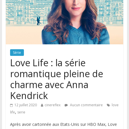
Série
Love Life : la série
romantique pleine de
charme avec Anna
Kendrick
12 juillet 2020
cinereflex
Aucun commentaire
love
,
life
serie
Après avoir cartonnée aux Etats-Unis sur HBO Max, Love