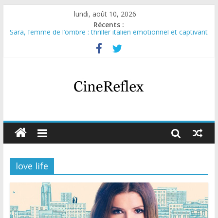
lundi, août 10, 2026
Récents :
Sara, femme de l’ombre : thriller italien émotionnel et captivant
Journal d’une fille larguée : nouvelle série suédoise sur Netflix
Aema : mini-série sur le tournage d’un film érotique devenu
culte
Glass Heart : excellente série musicale avec Takeru Satō
Olympo, saison 1 : nouvelle série qui séduira les fans de
« Elite »
love life