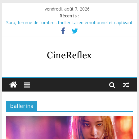
vendredi, août 7, 2026
Récents :
Sara, femme de l’ombre : thriller italien émotionnel et captivant
Journal d’une fille larguée : nouvelle série suédoise sur Netflix
Aema : mini-série sur le tournage d’un film érotique devenu
culte
Glass Heart : excellente série musicale avec Takeru Satō
Olympo, saison 1 : nouvelle série qui séduira les fans de
« Elite »
ballerina