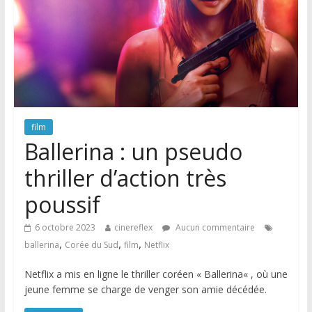
film
Ballerina : un pseudo
thriller d’action très
poussif
6 octobre 2023
cinereflex
Aucun commentaire
,
,
,
ballerina
Corée du Sud
film
Netflix
Netflix a mis en ligne le thriller coréen « Ballerina« , où une
jeune femme se charge de venger son amie décédée.