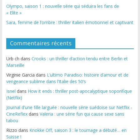
Olympo, saison 1 : nouvelle série qui séduira les fans de
« Elite »
Sara, femme de l’ombre : thriller italien émotionnel et captivant
Commentaires récents
Urb ch
dans
Crooks : un thriller d’action tendu entre Berlin et
Marseille
Virginie Garcia
dans
L’ultimo Paradiso: histoire d’amour et de
vengeance sublime dans l’Italie des 50’s
Isnel
dans
How it ends : thriller post-apocalyptique soporifique
(Netflix)
Journal d'une fille larguée : nouvelle série suédoise sur Netflix -
CineReflex
dans
Valeria : une série fun qui cause sexe sans
tabou
Rizzo
dans
Knokke Off, saison 3 : le tournage a débuté… en
Suisse !