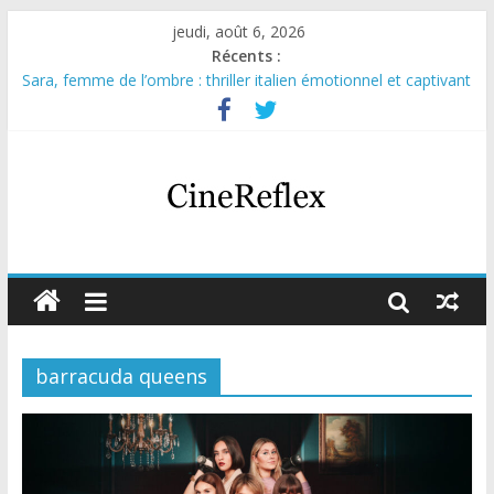
jeudi, août 6, 2026
Récents :
Sara, femme de l’ombre : thriller italien émotionnel et captivant
Journal d’une fille larguée : nouvelle série suédoise sur Netflix
Aema : mini-série sur le tournage d’un film érotique devenu
culte
Glass Heart : excellente série musicale avec Takeru Satō
Olympo, saison 1 : nouvelle série qui séduira les fans de
« Elite »
barracuda queens