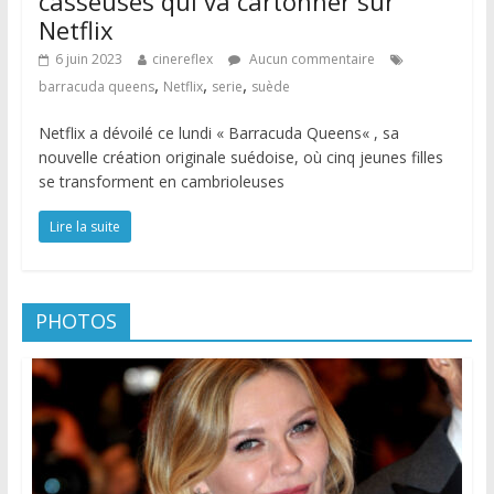
casseuses qui va cartonner sur
Netflix
6 juin 2023
cinereflex
Aucun commentaire
,
,
,
barracuda queens
Netflix
serie
suède
Netflix a dévoilé ce lundi « Barracuda Queens« , sa
nouvelle création originale suédoise, où cinq jeunes filles
se transforment en cambrioleuses
Lire la suite
PHOTOS