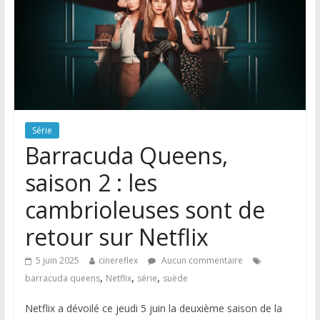
Série
Barracuda Queens,
saison 2 : les
cambrioleuses sont de
retour sur Netflix
5 juin 2025
cinereflex
Aucun commentaire
,
,
,
barracuda queens
Netflix
série
suède
Netflix a dévoilé ce jeudi 5 juin la deuxième saison de la