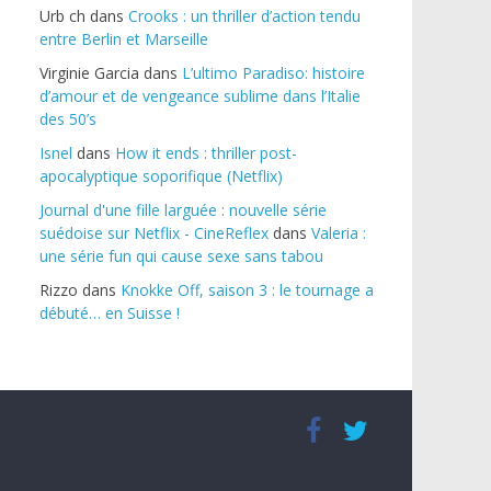
Urb ch
dans
Crooks : un thriller d’action tendu
entre Berlin et Marseille
Virginie Garcia
dans
L’ultimo Paradiso: histoire
d’amour et de vengeance sublime dans l’Italie
des 50’s
Isnel
dans
How it ends : thriller post-
apocalyptique soporifique (Netflix)
Journal d'une fille larguée : nouvelle série
suédoise sur Netflix - CineReflex
dans
Valeria :
une série fun qui cause sexe sans tabou
Rizzo
dans
Knokke Off, saison 3 : le tournage a
débuté… en Suisse !