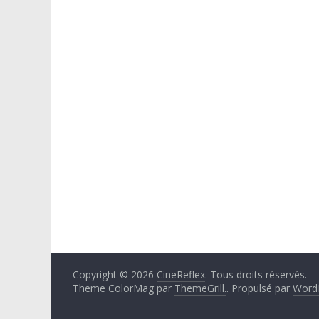
Copyright © 2026
CineReflex
. Tous droits réservés.
Theme ColorMag par
ThemeGrill.
. Propulsé par
Word