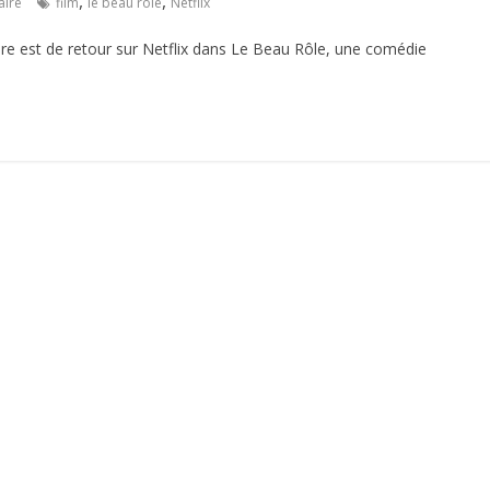
,
,
ire
film
le beau rôle
Netflix
ore est de retour sur Netflix dans Le Beau Rôle, une comédie