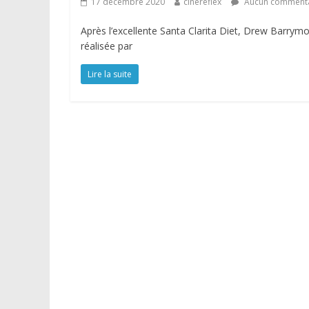
17 décembre 2020
cinereflex
Aucun commenta
Après l’excellente Santa Clarita Diet, Drew Barrym
réalisée par
Lire la suite