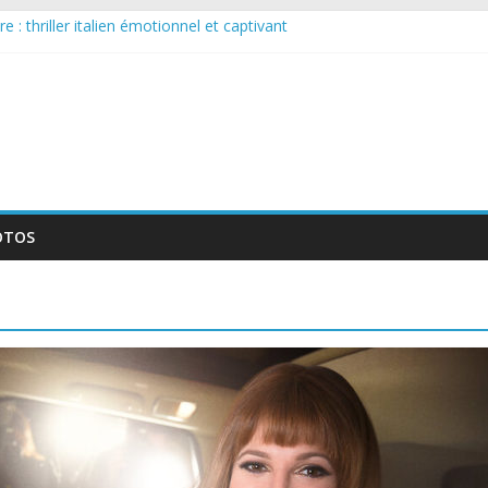
 : thriller italien émotionnel et captivant
guée : nouvelle série suédoise sur Netflix
le tournage d’un film érotique devenu culte
te série musicale avec Takeru Satō
elle série qui séduira les fans de « Elite »
OTOS