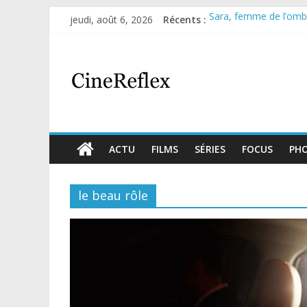
jeudi, août 6, 2026
Récents :
Sara, femme de l’ombre
Journal d’une fille lar
Aema : mini-série sur 
Glass Heart : excellen
Olympo, saison 1 : nouv
ACTU
FILMS
SÉRIES
FOCUS
PH
le beau rôle