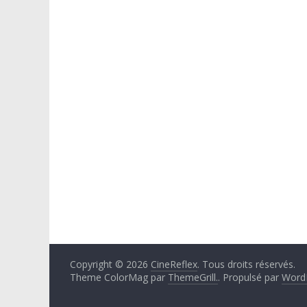
Copyright © 2026
CineReflex
. Tous droits réservés.
Theme ColorMag par
ThemeGrill.
. Propulsé par
Word