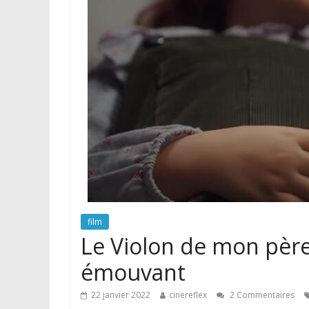
film
Le Violon de mon père
émouvant
22 janvier 2022
cinereflex
2 Commentaires