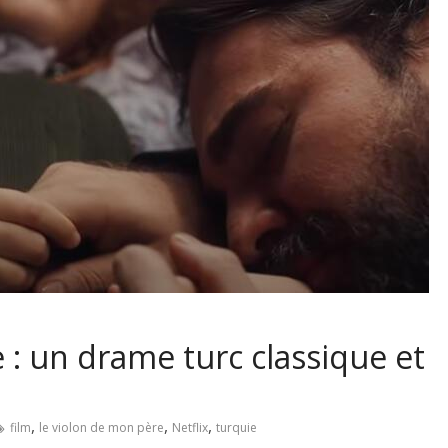
 : un drame turc classique et
,
,
,
film
le violon de mon père
Netflix
turquie