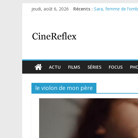
jeudi, août 6, 2026
Récents :
Sara, femme de l’ombre
Journal d’une fille lar
Aema : mini-série sur 
Glass Heart : excellen
Olympo, saison 1 : nouv
ACTU
FILMS
SÉRIES
FOCUS
PH
le violon de mon père