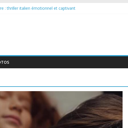
 : thriller italien émotionnel et captivant
guée : nouvelle série suédoise sur Netflix
le tournage d’un film érotique devenu culte
te série musicale avec Takeru Satō
elle série qui séduira les fans de « Elite »
OTOS