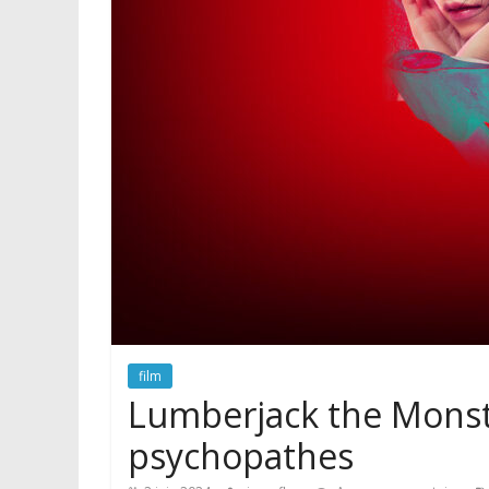
film
Lumberjack the Monste
psychopathes