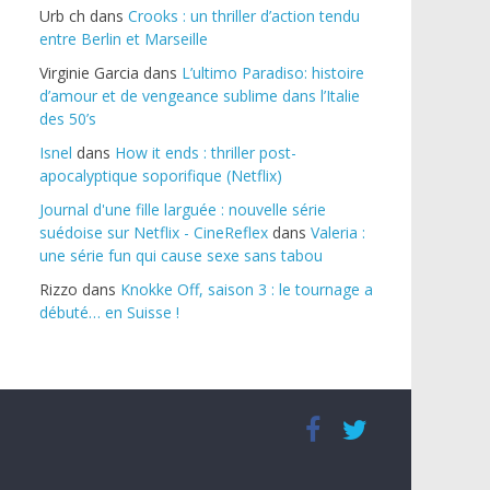
Urb ch
dans
Crooks : un thriller d’action tendu
entre Berlin et Marseille
Virginie Garcia
dans
L’ultimo Paradiso: histoire
d’amour et de vengeance sublime dans l’Italie
des 50’s
Isnel
dans
How it ends : thriller post-
apocalyptique soporifique (Netflix)
Journal d'une fille larguée : nouvelle série
suédoise sur Netflix - CineReflex
dans
Valeria :
une série fun qui cause sexe sans tabou
Rizzo
dans
Knokke Off, saison 3 : le tournage a
débuté… en Suisse !