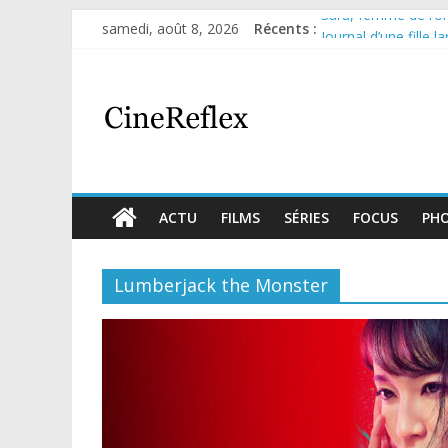
Sara, femme de l’omb
samedi, août 8, 2026
Récents :
Journal d’une fille l
Aema : mini-série s
Glass Heart : excel
Olympo, saison 1 : n
ACTU
FILMS
SÉRIES
FOCUS
PH
Lumberjack the Monster