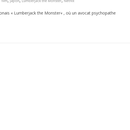
,
,
,
film
japon
Lumberjack the Monster
Netflix
 japonais « Lumberjack the Monster« , où un avocat psychopathe