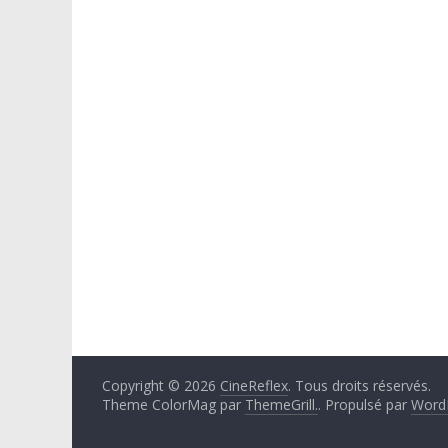
Copyright © 2026
CineReflex
. Tous droits réservés.
Theme ColorMag par
ThemeGrill.
. Propulsé par
Word