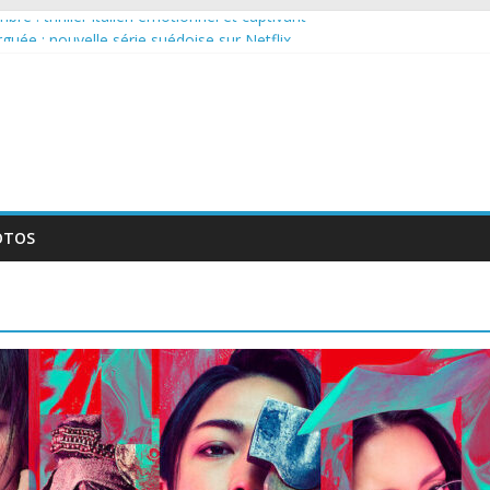
re : thriller italien émotionnel et captivant
arguée : nouvelle série suédoise sur Netflix
ur le tournage d’un film érotique devenu culte
lente série musicale avec Takeru Satō
ouvelle série qui séduira les fans de « Elite »
OTOS