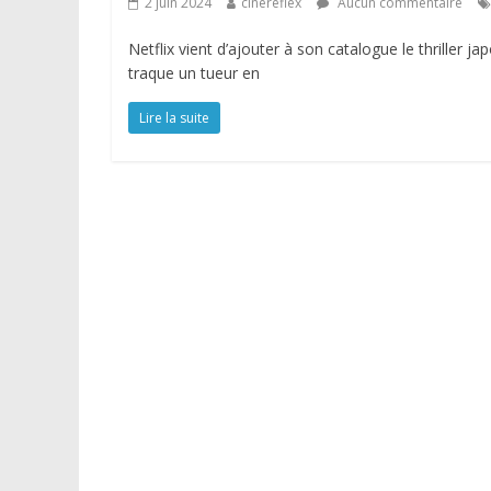
2 juin 2024
cinereflex
Aucun commentaire
Netflix vient d’ajouter à son catalogue le thriller
traque un tueur en
Lire la suite