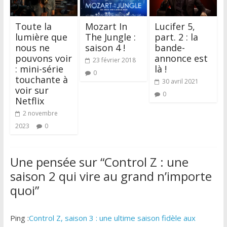
Toute la
Mozart In
Lucifer 5,
lumière que
The Jungle :
part. 2 : la
nous ne
saison 4 !
bande-
pouvons voir
annonce est
23 février 2018
: mini-série
là !
0
touchante à
30 avril 2021
voir sur
0
Netflix
2 novembre
2023
0
Une pensée sur “
Control Z : une
saison 2 qui vire au grand n’importe
quoi
”
Ping :
Control Z, saison 3 : une ultime saison fidèle aux