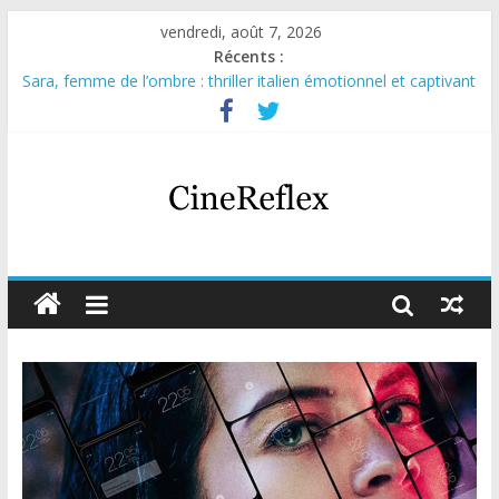
vendredi, août 7, 2026
Récents :
Sara, femme de l’ombre : thriller italien émotionnel et captivant
Journal d’une fille larguée : nouvelle série suédoise sur Netflix
Aema : mini-série sur le tournage d’un film érotique devenu
culte
Glass Heart : excellente série musicale avec Takeru Satō
Olympo, saison 1 : nouvelle série qui séduira les fans de
« Elite »