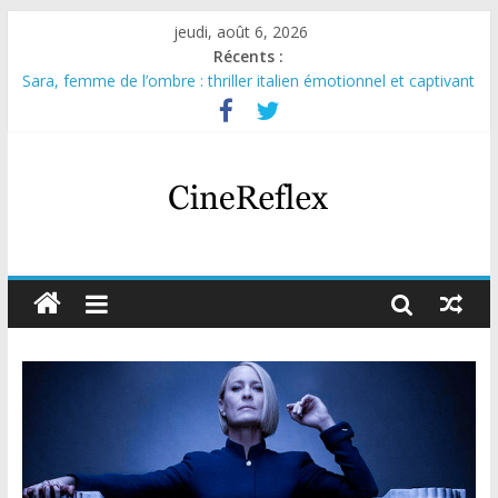
jeudi, août 6, 2026
Récents :
Sara, femme de l’ombre : thriller italien émotionnel et captivant
Journal d’une fille larguée : nouvelle série suédoise sur Netflix
Aema : mini-série sur le tournage d’un film érotique devenu
culte
Glass Heart : excellente série musicale avec Takeru Satō
Olympo, saison 1 : nouvelle série qui séduira les fans de
« Elite »