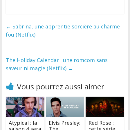
0
←
Sabrina, une apprentie sorcière au charme
fou (Netflix)
The Holiday Calendar : une romcom sans
saveur ni magie (Netflix)
→
Vous pourrez aussi aimer
Atypical : la
Elvis Presley:
Red Rose :
saison 4 sera
The
cette série