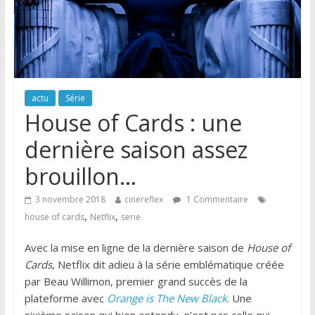
actu
Série
House of Cards : une
dernière saison assez
brouillon…
3 novembre 2018
cinereflex
1 Commentaire
,
,
house of cards
Netflix
serie
Avec la mise en ligne de la dernière saison de
House of
Cards
, Netflix dit adieu à la série emblématique créée
par Beau Willimon, premier grand succès de la
plateforme avec
Orange is The New Black
. Une