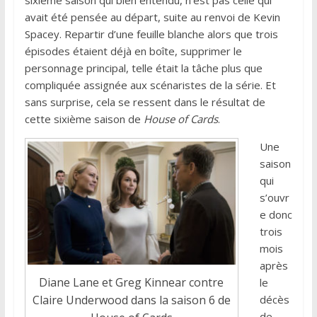
sixième saison qui bien entendu, n’est pas celle qui
avait été pensée au départ, suite au renvoi de Kevin
Spacey. Repartir d’une feuille blanche alors que trois
épisodes étaient déjà en boîte, supprimer le
personnage principal, telle était la tâche plus que
compliquée assignée aux scénaristes de la série. Et
sans surprise, cela se ressent dans le résultat de
cette sixième saison de
House of Cards
.
Une
saison
qui
s’ouvr
e donc
trois
mois
après
Diane Lane et Greg Kinnear contre
le
Claire Underwood dans la saison 6 de
décès
de