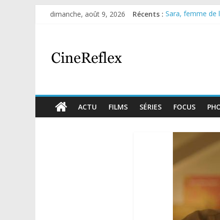
dimanche, août 9, 2026
Récents :
Sara, femme de l’
Journal d’une fill
Aema : mini-série
Glass Heart : exc
Olympo, saison 1 
ACTU
FILMS
SÉRIES
FOCUS
PH