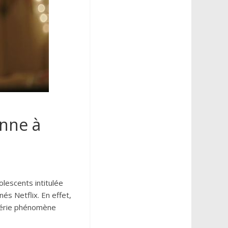
enne à
lescents intitulée
s Netflix. En effet,
 série phénomène