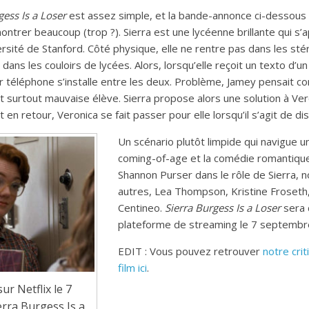
gess Is a Loser
est assez simple, et la bande-annonce ci-dessous
rer beaucoup (trop ?). Sierra est une lycéenne brillante qui s’a
ersité de Stanford. Côté physique, elle ne rentre pas dans les s
dans les couloirs de lycées. Alors, lorsqu’elle reçoit un texto d
 téléphone s’installe entre les deux. Problème, Jamey pensait co
 et surtout mauvaise élève. Sierra propose alors une solution à Veron
en retour, Veronica se fait passer pour elle lorsqu’il s’agit de di
Un scénario plutôt limpide qui navigue un
coming-of-age et la comédie romantique
Shannon Purser dans le rôle de Sierra, 
autres, Lea Thompson, Kristine Froseth,
Centineo.
Sierra Burgess Is a Loser
sera d
plateforme de streaming le 7 septembre
EDIT : Vous pouvez retrouver
notre crit
film ici
.
ur Netflix le 7
rra Burgess Is a