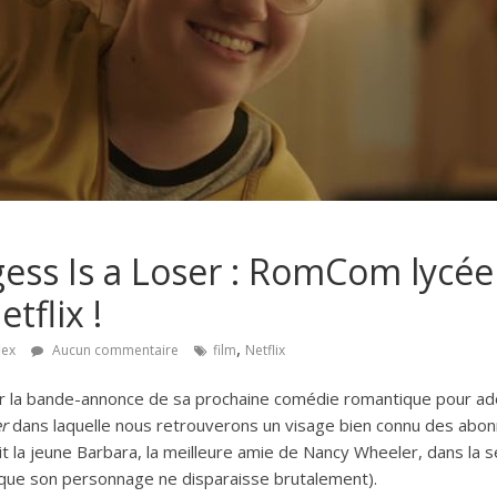
gess Is a Loser : RomCom lycé
tflix !
,
lex
Aucun commentaire
film
Netflix
ler la bande-annonce de sa prochaine comédie romantique pour ado
er
dans laquelle nous retrouverons un visage bien connu des abonné
it la jeune Barbara, la meilleure amie de Nancy Wheeler, dans la
que son personnage ne disparaisse brutalement).