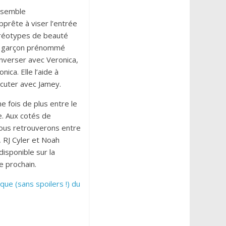
 semble
pprête à viser l’entrée
téréotypes de beauté
’un garçon prénommé
nverser avec Veronica,
ica. Elle l’aide à
scuter avec Jamey.
e fois de plus entre le
. Aux cotés de
nous retrouverons entre
 RJ Cyler et Noah
isponible sur la
 prochain.
ique (sans spoilers !) du