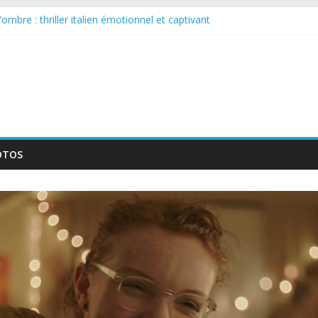
ombre : thriller italien émotionnel et captivant
e larguée : nouvelle série suédoise sur Netflix
 sur le tournage d’un film érotique devenu culte
ellente série musicale avec Takeru Satō
: nouvelle série qui séduira les fans de « Elite »
OTOS