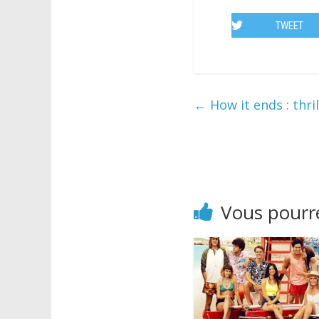
TWEET
←
How it ends : thri
Vous pourre