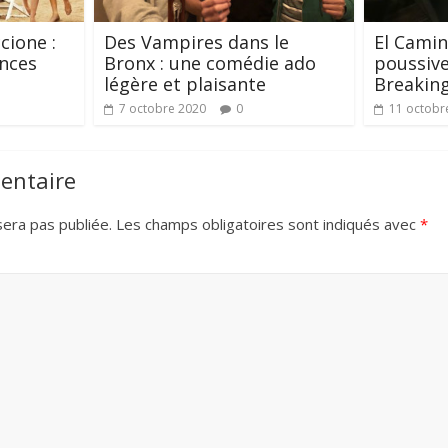
ccione :
Des Vampires dans le
El Camino
ances
Bronx : une comédie ado
poussive
légère et plaisante
Breakin
7 octobre 2020
0
11 octobr
entaire
era pas publiée.
Les champs obligatoires sont indiqués avec
*