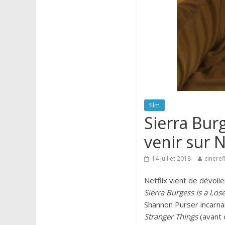
film
Sierra Bur
venir sur Ne
14 juillet 2018
cineref
Netflix vient de dévoi
Sierra Burgess Is a Los
Shannon Purser incarna
Stranger Things
(avant 