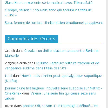
Glass Heart : excellente série musicale avec Takeru Satō
Olympo, saison 1 : nouvelle série qui séduira les fans de
« Elite »
Sara, femme de l’ombre : thriller italien émotionnel et captivant
Commentaires récents
Urb ch
dans
Crooks : un thriller d’action tendu entre Berlin et
Marseille
Virginie Garcia
dans
L’ultimo Paradiso: histoire d’amour et de
vengeance sublime dans l’Italie des 50’s
Isnel
dans
How it ends : thriller post-apocalyptique soporifique
(Netflix)
Journal d'une fille larguée : nouvelle série suédoise sur Netflix -
CineReflex
dans
Valeria : une série fun qui cause sexe sans
tabou
Rizzo
dans
Knokke Off, saison 3 : le tournage a débuté… en