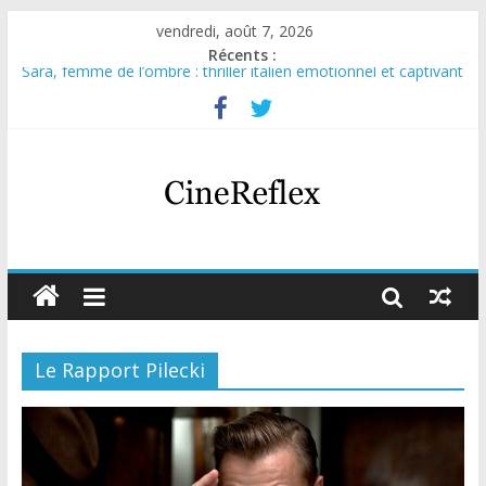
vendredi, août 7, 2026
Récents :
Sara, femme de l’ombre : thriller italien émotionnel et captivant
Journal d’une fille larguée : nouvelle série suédoise sur Netflix
Aema : mini-série sur le tournage d’un film érotique devenu
culte
Glass Heart : excellente série musicale avec Takeru Satō
Olympo, saison 1 : nouvelle série qui séduira les fans de
« Elite »
Le Rapport Pilecki