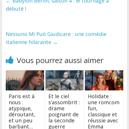
←
Babylon Berlin, saison 4 : le tournage a
débuté !
Nessuno Mi Può Giudicare : une comédie
italienne hilarante
→
Vous pourrez aussi aimer
Paris est à
Et le ciel
Holidate :
nous :
s’assombrit :
une romcom
atypique,
drame
fun,
déroutant,
poignant de
classique et
et un peu
la seconde
réussie avec
barbant…
guerre
Emma