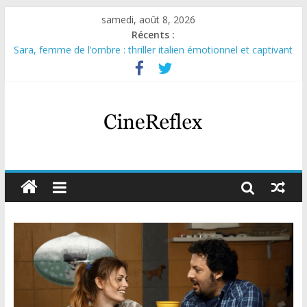
samedi, août 8, 2026
Récents :
Sara, femme de l’ombre : thriller italien émotionnel et captivant
Journal d’une fille larguée : nouvelle série suédoise sur Netflix
Aema : mini-série sur le tournage d’un film érotique devenu
culte
Glass Heart : excellente série musicale avec Takeru Satō
Olympo, saison 1 : nouvelle série qui séduira les fans de
« Elite »