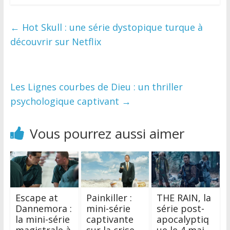
←
Hot Skull : une série dystopique turque à
découvrir sur Netflix
Les Lignes courbes de Dieu : un thriller
psychologique captivant
→
Vous pourrez aussi aimer
Escape at
Painkiller :
THE RAIN, la
Dannemora :
mini-série
série post-
la mini-série
captivante
apocalyptiq
magistrale à
sur la crise
ue le 4 mai