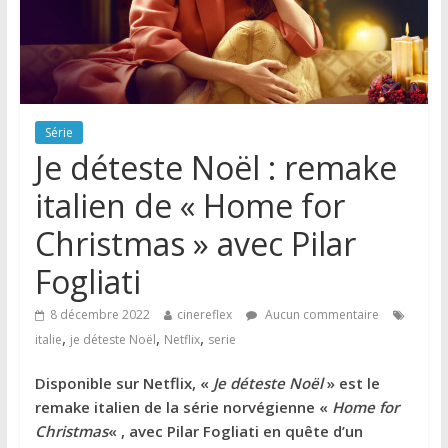
Série
Je déteste Noël : remake
italien de « Home for
Christmas » avec Pilar
Fogliati
8 décembre 2022
cinereflex
Aucun commentaire
,
,
,
italie
je déteste Noël
Netflix
serie
Disponible sur Netflix, «
Je déteste Noël
» est le
remake italien de la série norvégienne «
Home for
Christmas
« , avec Pilar Fogliati en quête d’un