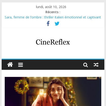
lundi, août 10, 2026
Récents :
Sara, femme de l’ombre : thriller italien émotionnel et captivant
Journal d’une fille larguée : nouvelle série suédoise sur Netflix
Aema : mini-série sur le tournage d’un film érotique devenu
culte
Glass Heart : excellente série musicale avec Takeru Satō
Olympo, saison 1 : nouvelle série qui séduira les fans de
« Elite »