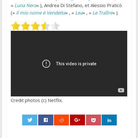
«
Luna Nera
« ), Andrea Di Stefano, et Alessio Praticò
(«
Il mio nome è Vendetta
« , «
Lea
« , «
Le Traître
« ).
Credit photos (c) Netflix.
0