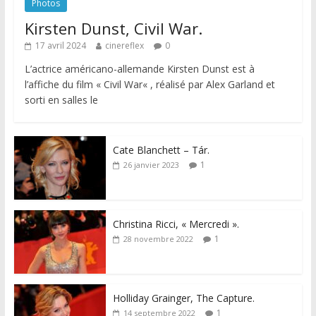
Photos
Kirsten Dunst, Civil War.
17 avril 2024
cinereflex
0
L’actrice américano-allemande Kirsten Dunst est à
l’affiche du film « Civil War« , réalisé par Alex Garland et
sorti en salles le
Cate Blanchett – Tár.
1
26 janvier 2023
Christina Ricci, « Mercredi ».
1
28 novembre 2022
Holliday Grainger, The Capture.
1
14 septembre 2022