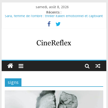
samedi, août 8, 2026
Récents :
Sara, femme de l’ombre : thriller italien émotionnel et captivant
Journal d’une fille larguée : nouvelle série suédoise sur Netflix
Aema : mini-série sur le tournage d’un film érotique devenu
culte
Glass Heart : excellente série musicale avec Takeru Satō
Olympo, saison 1 : nouvelle série qui séduira les fans de
« Elite »
signs