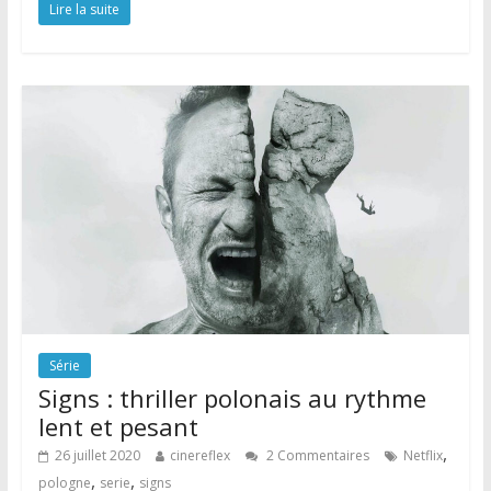
Lire la suite
Série
Signs : thriller polonais au rythme
lent et pesant
,
26 juillet 2020
cinereflex
2 Commentaires
Netflix
,
,
pologne
serie
signs