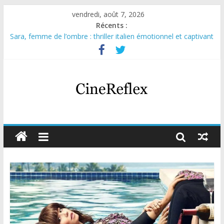
vendredi, août 7, 2026
Récents :
Sara, femme de l’ombre : thriller italien émotionnel et captivant
Journal d’une fille larguée : nouvelle série suédoise sur Netflix
Aema : mini-série sur le tournage d’un film érotique devenu
culte
Glass Heart : excellente série musicale avec Takeru Satō
Olympo, saison 1 : nouvelle série qui séduira les fans de
« Elite »