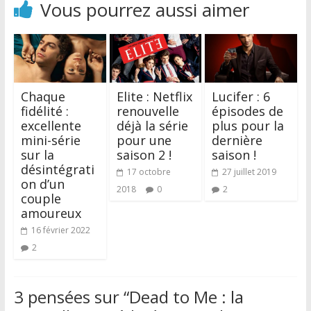
Vous pourrez aussi aimer
Chaque
Elite : Netflix
Lucifer : 6
fidélité :
renouvelle
épisodes de
excellente
déjà la série
plus pour la
mini-série
pour une
dernière
sur la
saison 2 !
saison !
désintégrati
17 octobre
27 juillet 2019
on d’un
2018
0
2
couple
amoureux
16 février 2022
2
3 pensées sur “
Dead to Me : la