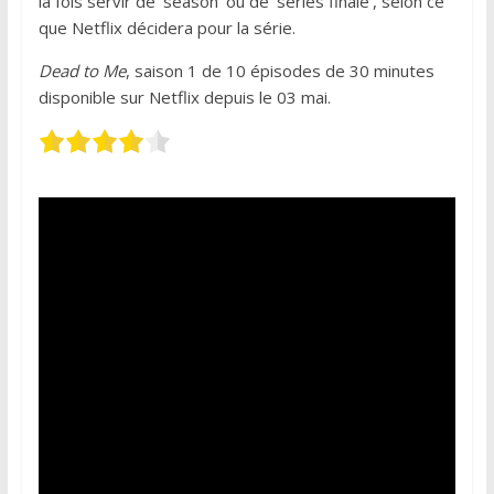
la fois servir de ‘season’ ou de ‘series finale’, selon ce
que Netflix décidera pour la série.
Dead to Me
, saison 1 de 10 épisodes de 30 minutes
disponible sur Netflix depuis le 03 mai.