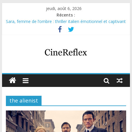
jeudi, août 6, 2026
Récents :
Sara, femme de l’ombre : thriller italien émotionnel et captivant
Journal d’une fille larguée : nouvelle série suédoise sur Netflix
Aema : mini-série sur le tournage d’un film érotique devenu
culte
Glass Heart : excellente série musicale avec Takeru Satō
Olympo, saison 1 : nouvelle série qui séduira les fans de
« Elite »
the alienist