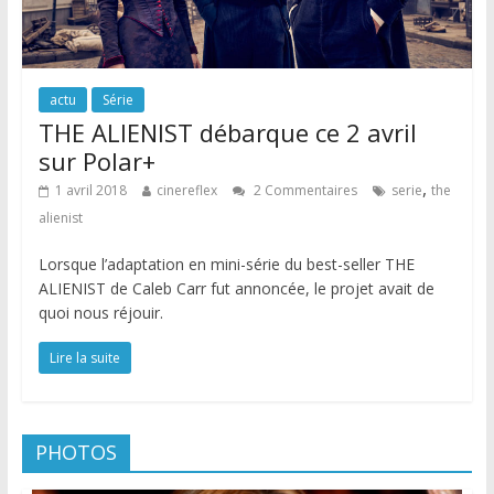
actu
Série
THE ALIENIST débarque ce 2 avril
sur Polar+
,
1 avril 2018
cinereflex
2 Commentaires
serie
the
alienist
Lorsque l’adaptation en mini-série du best-seller THE
ALIENIST de Caleb Carr fut annoncée, le projet avait de
quoi nous réjouir.
Lire la suite
PHOTOS