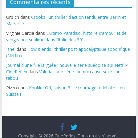
Commentaires récents
Urb ch
dans
Crooks : un thriller d’action tendu entre Berlin et
Marseille
Virginie Garcia
dans
L’ultimo Paradiso: histoire d’amour et de
vengeance sublime dans l’Italie des 50’s
Isnel
dans
How it ends : thriller post-apocalyptique soporifique
(Netflix)
Journal d'une fille larguée : nouvelle série suédoise sur Netflix -
CineReflex
dans
Valeria : une série fun qui cause sexe sans
tabou
Rizzo
dans
Knokke Off, saison 3 : le tournage a débuté… en
Suisse !
Copyright © 2026
CineReflex
. Tous droits réservés.