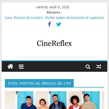
samedi, août 8, 2026
Récents :
Sara, femme de l’ombre : thriller italien émotionnel et captivant
Journal d’une fille larguée : nouvelle série suédoise sur Netflix
Aema : mini-série sur le tournage d’un film érotique devenu
culte
Glass Heart : excellente série musicale avec Takeru Satō
Olympo, saison 1 : nouvelle série qui séduira les fans de
« Elite »
trois mètres au dessus du ciel