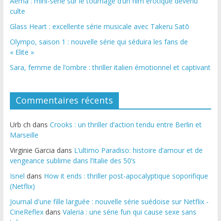
Aema : mini-série sur le tournage d’un film érotique devenu
culte
Glass Heart : excellente série musicale avec Takeru Satō
Olympo, saison 1 : nouvelle série qui séduira les fans de
« Elite »
Sara, femme de l’ombre : thriller italien émotionnel et captivant
Commentaires récents
Urb ch
dans
Crooks : un thriller d’action tendu entre Berlin et
Marseille
Virginie Garcia
dans
L’ultimo Paradiso: histoire d’amour et de
vengeance sublime dans l’Italie des 50’s
Isnel
dans
How it ends : thriller post-apocalyptique soporifique
(Netflix)
Journal d'une fille larguée : nouvelle série suédoise sur Netflix -
CineReflex
dans
Valeria : une série fun qui cause sexe sans