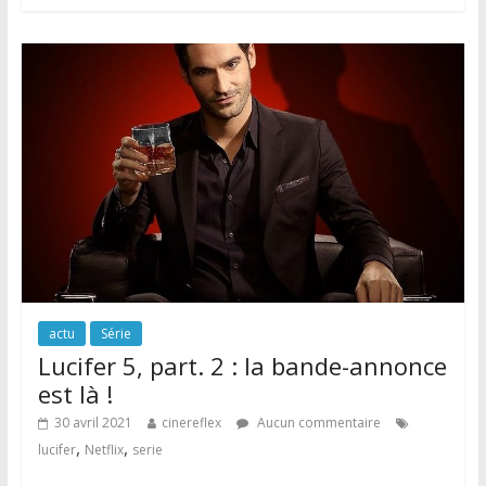
actu
Série
Lucifer 5, part. 2 : la bande-annonce
est là !
30 avril 2021
cinereflex
Aucun commentaire
,
,
lucifer
Netflix
serie