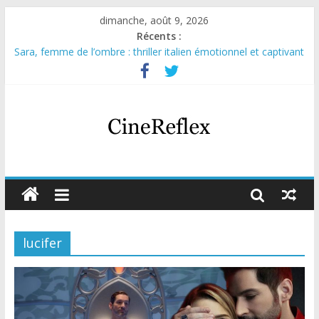
dimanche, août 9, 2026
Récents :
Sara, femme de l’ombre : thriller italien émotionnel et captivant
Journal d’une fille larguée : nouvelle série suédoise sur Netflix
Aema : mini-série sur le tournage d’un film érotique devenu
culte
Glass Heart : excellente série musicale avec Takeru Satō
Olympo, saison 1 : nouvelle série qui séduira les fans de
« Elite »
lucifer